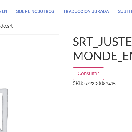
NEN
SOBRE NOSOTROS
TRADUCCIÓN JURADA
SUBTI
do.srt
SRT_JUSTE
MONDE_EN
Consultar
SKU:
6222bdda3415