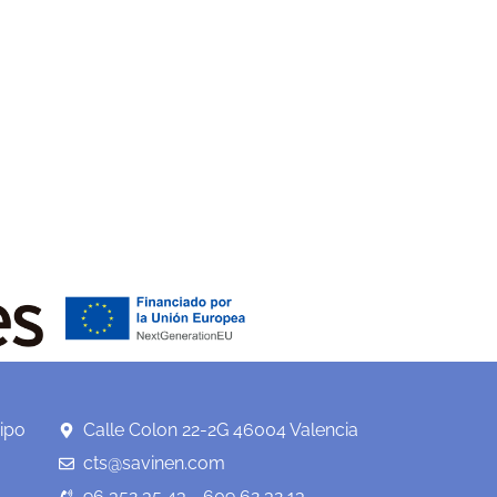
ipo
Calle Colon 22-2G 46004 Valencia
cts@savinen.com
96 352 35 43 - 609 62 32 13