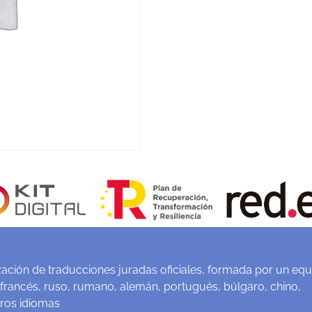
ación de traducciones juradas oficiales, formada por un equ
 francés, ruso, rumano, alemán, portugués, búlgaro, chino,
tros idiomas