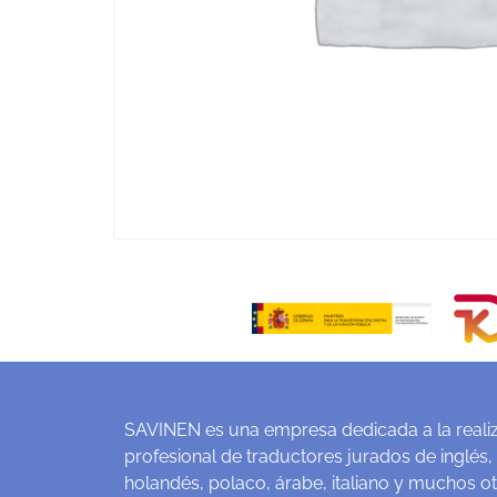
SAVINEN es una empresa dedicada a la realiz
profesional de traductores jurados de inglés,
holandés, polaco, árabe, italiano y muchos o