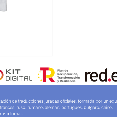
ación de traducciones juradas oficiales, formada por un equ
 francés, ruso, rumano, alemán, portugués, búlgaro, chino,
tros idiomas