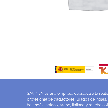
SAVINEN es una empresa dedicada a la realiz
profesional de traductores jurados de inglés,
holandés, polaco, árabe, italiano y muchos o