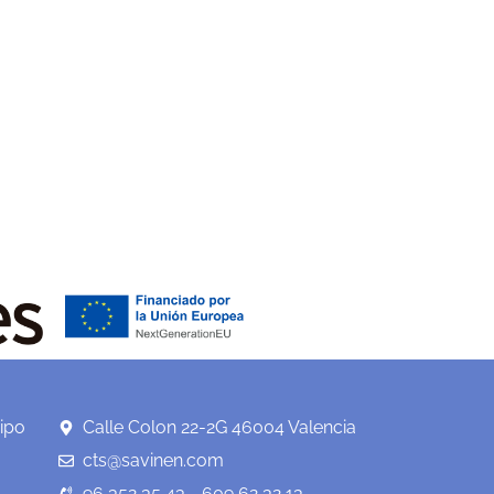
ipo
Calle Colon 22-2G 46004 Valencia
cts@savinen.com
96 352 35 43 - 609 62 32 13