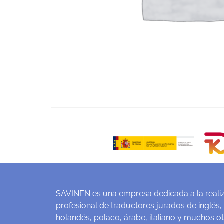
SAVINEN es una empresa dedicada a la realiz
profesional de traductores jurados de inglés,
holandés, polaco, árabe, italiano y muchos o