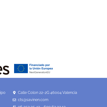
ipo
Calle Colon 22-2G 46004 Valencia
cts@savinen.com
96 352 35 43 - 609 62 32 13