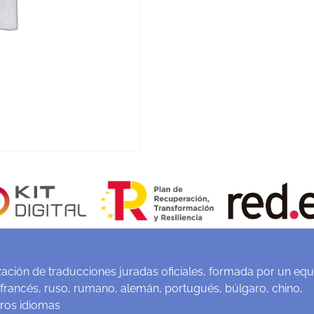
ación de traducciones juradas oficiales, formada por un equ
 francés, ruso, rumano, alemán, portugués, búlgaro, chino,
tros idiomas