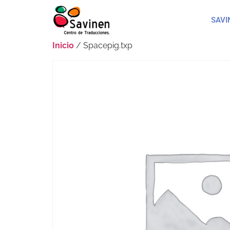
SAVI
Inicio
/ Spacepig.txp