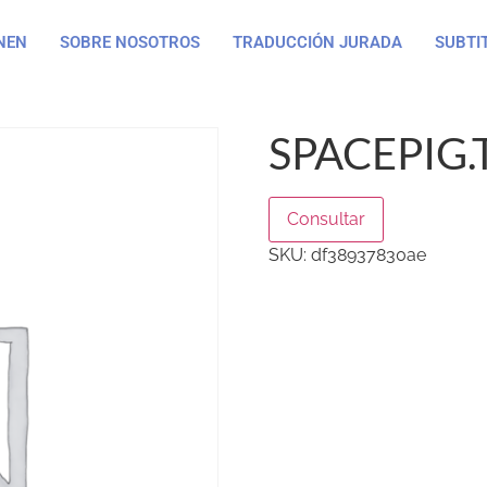
NEN
SOBRE NOSOTROS
TRADUCCIÓN JURADA
SUBTI
SPACEPIG.
Consultar
SKU:
df38937830ae