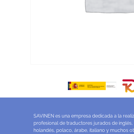
SAVINEN es una empresa dedicada a la realiz
profesional de traductores jurados de inglés,
holandés, polaco, árabe, italiano y muchos o