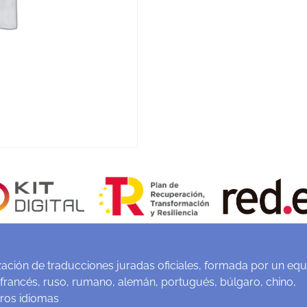
ación de traducciones juradas oficiales, formada por un equ
 francés, ruso, rumano, alemán, portugués, búlgaro, chino,
tros idiomas