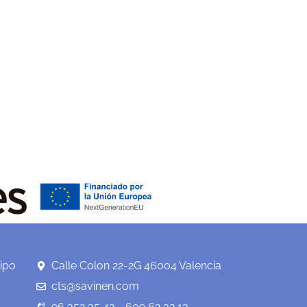
ipo
Calle Colon 22-2G 46004 Valencia
cts@savinen.com
96 352 35 43 - 609 62 32 13