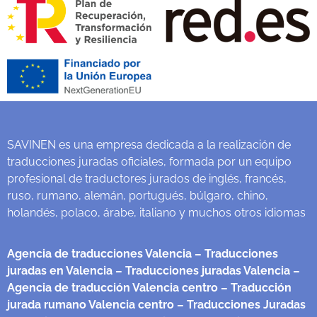
SAVINEN es una empresa dedicada a la realización de
traducciones juradas oficiales, formada por un equipo
profesional de traductores jurados de inglés, francés,
ruso, rumano, alemán, portugués, búlgaro, chino,
holandés, polaco, árabe, italiano y muchos otros idiomas
Agencia de traducciones Valencia
– Traducciones
juradas en Valencia
– Traducciones juradas Valencia
–
Agencia de traducción Valencia centro
– Traducción
jurada rumano Valencia centro
– Traducciones Juradas