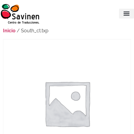
Inicio
/ South_ct.txp