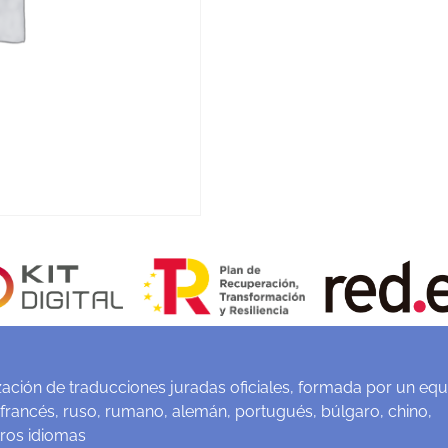
ación de traducciones juradas oficiales, formada por un equ
 francés, ruso, rumano, alemán, portugués, búlgaro, chino,
tros idiomas