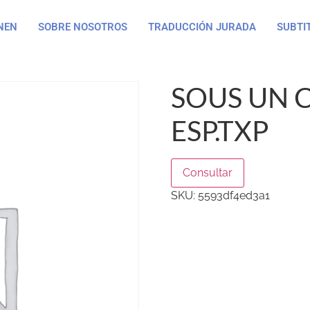
NEN
SOBRE NOSOTROS
TRADUCCIÓN JURADA
SUBTI
SOUS UN C
ESP.TXP
Consultar
SKU:
5593df4ed3a1