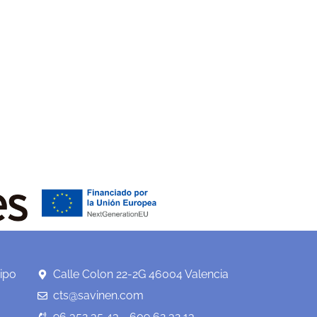
ipo
Calle Colon 22-2G 46004 Valencia
cts@savinen.com
96 352 35 43 - 609 62 32 13