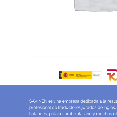
SAVINEN es una empresa dedicada a la realiz
profesional de traductores jurados de inglés,
holandés, polaco, árabe, italiano y muchos o