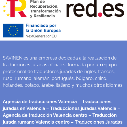
SAVINEN es una empresa dedicada a la realización de
traducciones juradas oficiales, formada por un equipo
profesional de traductores jurados de inglés, francés,
ruso, rumano, alemán, portugués, búlgaro, chino,
holandés, polaco, árabe, italiano y muchos otros idiomas
Agencia de traducciones Valencia
– Traducciones
juradas en Valencia
– Traducciones juradas Valencia
–
Agencia de traducción Valencia centro
– Traducción
jurada rumano Valencia centro
– Traducciones Juradas