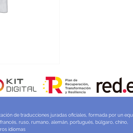
ación de traducciones juradas oficiales, formada por un equ
 francés, ruso, rumano, alemán, portugués, búlgaro, chino,
tros idiomas