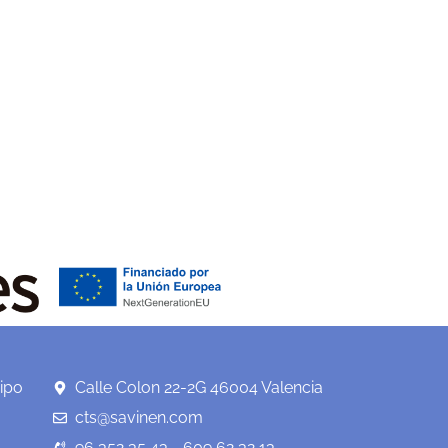
ipo
Calle Colon 22-2G 46004 Valencia
cts@savinen.com
96 352 35 43 - 609 62 32 13