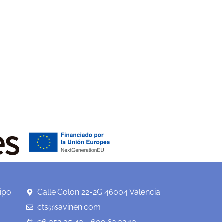
ipo
Calle Colon 22-2G 46004 Valencia
cts@savinen.com
96 352 35 43 - 609 62 32 13