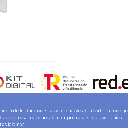
ación de traducciones juradas oficiales, formada por un equ
 francés, ruso, rumano, alemán, portugués, búlgaro, chino,
tros idiomas