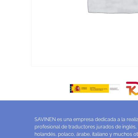
SAVINEN es una empresa dedicada a la realiz
profesional de traductores jurados de inglés,
holandés, polaco, árabe, italiano y muchos o