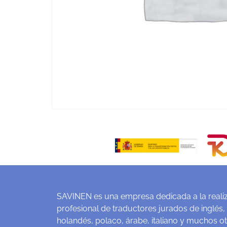
SAVINEN es una empresa dedicada a la realiz
profesional de traductores jurados de inglés,
holandés, polaco, árabe, italiano y muchos o