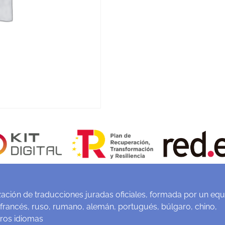
ación de traducciones juradas oficiales, formada por un equ
 francés, ruso, rumano, alemán, portugués, búlgaro, chino,
tros idiomas