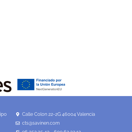
ipo
Calle Colon 22-2G 46004 Valencia
cts@savinen.com
96 352 35 43 - 609 62 32 13