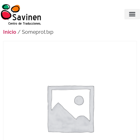
Inicio
/ Someprot.txp