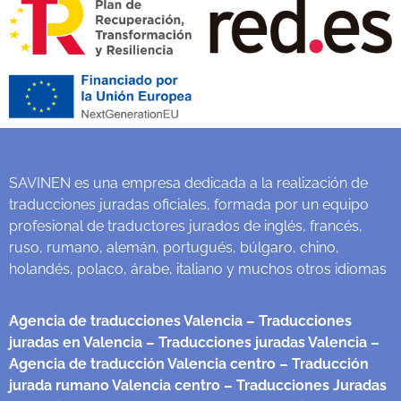
SAVINEN es una empresa dedicada a la realización de
traducciones juradas oficiales, formada por un equipo
profesional de traductores jurados de inglés, francés,
ruso, rumano, alemán, portugués, búlgaro, chino,
holandés, polaco, árabe, italiano y muchos otros idiomas
Agencia de traducciones Valencia
– Traducciones
juradas en Valencia
– Traducciones juradas Valencia
–
Agencia de traducción Valencia centro
– Traducción
jurada rumano Valencia centro
– Traducciones Juradas