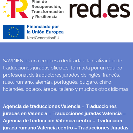
SAVINEN es una empresa dedicada a la realización de
traducciones juradas oficiales, formada por un equipo
profesional de traductores jurados de inglés, francés,
ruso, rumano, alemán, portugués, búlgaro, chino,
holandés, polaco, árabe, italiano y muchos otros idiomas
Agencia de traducciones Valencia
– Traducciones
juradas en Valencia
– Traducciones juradas Valencia
–
Agencia de traducción Valencia centro
– Traducción
jurada rumano Valencia centro
– Traducciones Juradas