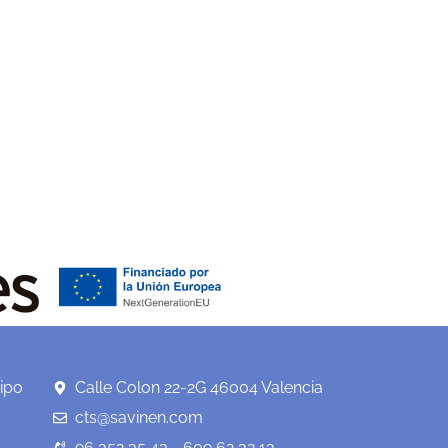
ipo
Calle Colon 22-2G 46004 Valencia
cts@savinen.com
96 352 35 43 - 609 62 32 13