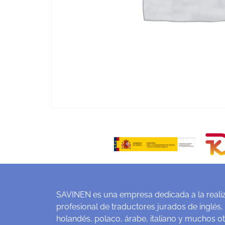
SAVINEN es una empresa dedicada a la realiz
profesional de traductores jurados de inglés,
holandés, polaco, árabe, italiano y muchos o