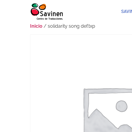
SAVI
Inicio
/ solidarity song def.txp