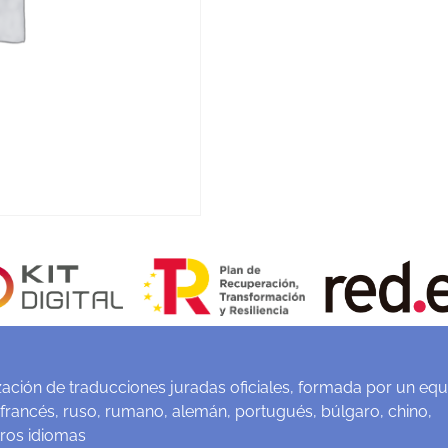
ación de traducciones juradas oficiales, formada por un equ
 francés, ruso, rumano, alemán, portugués, búlgaro, chino,
tros idiomas