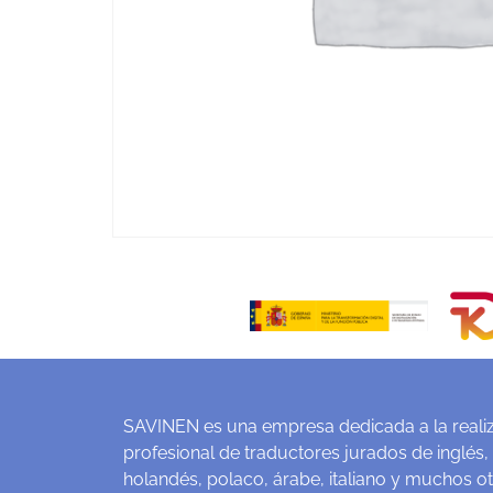
SAVINEN es una empresa dedicada a la realiz
profesional de traductores jurados de inglés,
holandés, polaco, árabe, italiano y muchos o