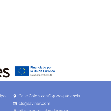
ipo
Calle Colon 22-2G 46004 Valencia
cts@savinen.com
96 352 35 43 - 609 62 32 13