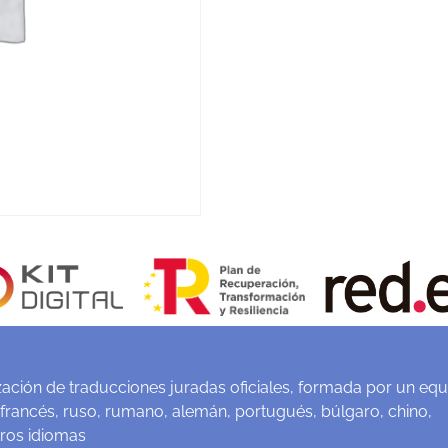
ación de traducciones juradas oficiales, formada por un equ
 francés, ruso, rumano, alemán, portugués, búlgaro, chino,
tros idiomas