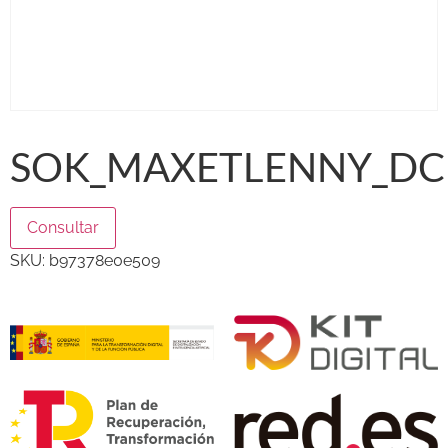
SOK_MAXETLENNY_DCP
Consultar
SKU:
b97378e0e509