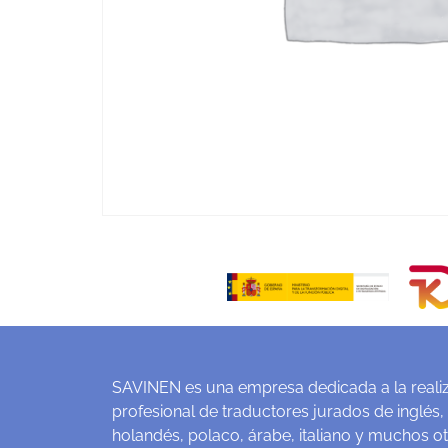
SAVINEN es una empresa dedicada a la realiz
profesional de traductores jurados de inglés,
holandés, polaco, árabe, italiano y muchos o