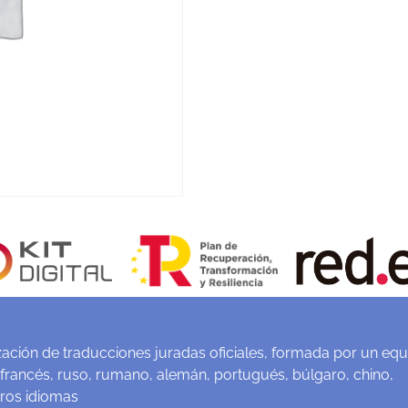
ación de traducciones juradas oficiales, formada por un equ
 francés, ruso, rumano, alemán, portugués, búlgaro, chino,
tros idiomas