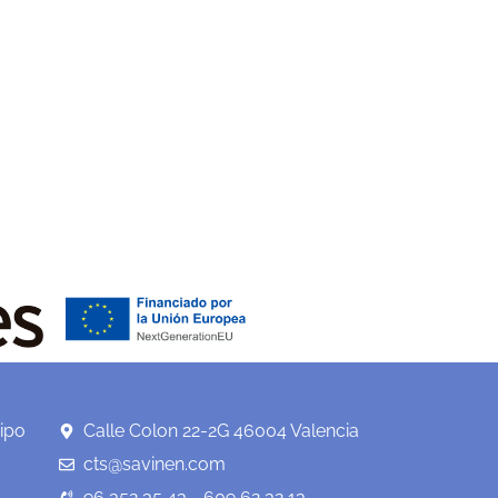
ipo
Calle Colon 22-2G 46004 Valencia
cts@savinen.com
96 352 35 43 - 609 62 32 13