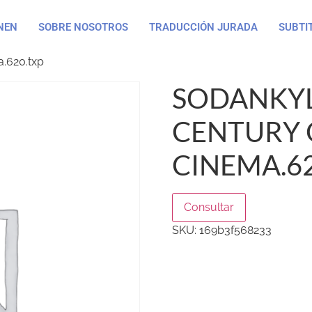
NEN
SOBRE NOSOTROS
TRADUCCIÓN JURADA
SUBTI
a.620.txp
SODANKYLA
CENTURY 
CINEMA.62
Consultar
SKU:
169b3f568233