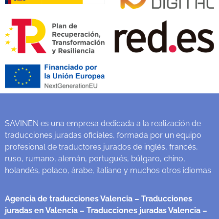
SAVINEN es una empresa dedicada a la realización de
traducciones juradas oficiales, formada por un equipo
profesional de traductores jurados de inglés, francés,
ruso, rumano, alemán, portugués, búlgaro, chino,
holandés, polaco, árabe, italiano y muchos otros idiomas
Agencia de traducciones Valencia
– Traducciones
juradas en Valencia
– Traducciones juradas Valencia
–