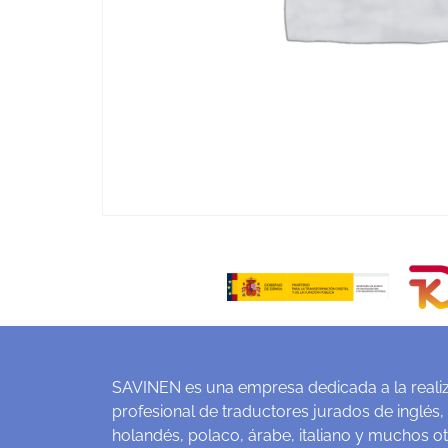
SAVINEN es una empresa dedicada a la realiz
profesional de traductores jurados de inglés,
holandés, polaco, árabe, italiano y muchos o