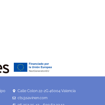
ipo
Calle Colon 22-2G 46004 Valencia
cts@savinen.com
96 352 35 43 - 609 62 32 13