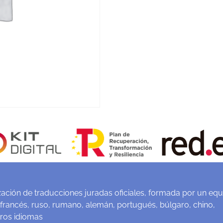
ación de traducciones juradas oficiales, formada por un equ
 francés, ruso, rumano, alemán, portugués, búlgaro, chino,
tros idiomas