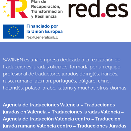
SAVINEN es una empresa dedicada a la realización de
traducciones juradas oficiales, formada por un equipo
profesional de traductores jurados de inglés, francés,
ruso, rumano, alemán, portugués, búlgaro, chino,
holandés, polaco, árabe, italiano y muchos otros idiomas
Agencia de traducciones Valencia
– Traducciones
juradas en Valencia
– Traducciones juradas Valencia
–
Agencia de traducción Valencia centro
– Traducción
jurada rumano Valencia centro
– Traducciones Juradas