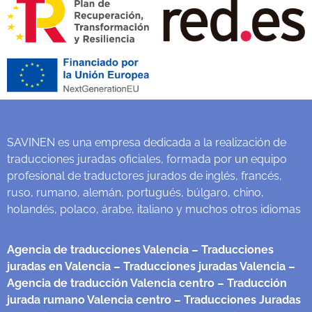
SAVINEN es una empresa dedicada a la realización de
traducciones juradas oficiales, formada por un equipo
profesional de traductores jurados de inglés, francés,
ruso, rumano, alemán, portugués, búlgaro, chino,
holandés, polaco, árabe, italiano y muchos otros idiomas
Agencia de traducciones Valencia
– Traducciones
juradas en Valencia
– Traducciones juradas Valencia
–
Agencia de traducción Valencia centro
– Traducción
jurada rumano Valencia centro
– Traducciones Juradas