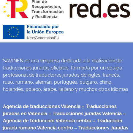
SAVINEN es una empresa dedicada a la realización de
traducciones juradas oficiales, formada por un equipo
profesional de traductores jurados de inglés, francés,
ruso, rumano, alemán, portugués, búlgaro, chino,
holandés, polaco, árabe, italiano y muchos otros idiomas
Agencia de traducciones Valencia
– Traducciones
juradas en Valencia
– Traducciones juradas Valencia
–
Agencia de traducción Valencia centro
– Traducción
jurada rumano Valencia centro
– Traducciones Juradas