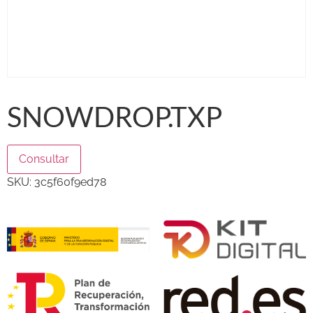
SNOWDROP.TXP
Consultar
SKU:
3c5f60f9ed78