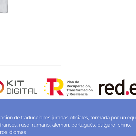
ación de traducciones juradas oficiales, formada por un equ
 francés, ruso, rumano, alemán, portugués, búlgaro, chino,
tros idiomas