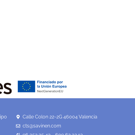
ipo
Calle Colon 22-2G 46004 Valencia
cts@savinen.com
96 352 35 43 - 609 62 32 13