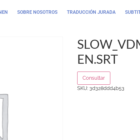
NEN
SOBRE NOSOTROS
TRADUCCIÓN JURADA
SUBTI
SLOW_VDM
EN.SRT
Consultar
SKU:
3d328ddd4b53