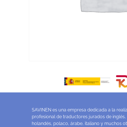
SAVINEN es una empresa dedicada a la realiz
profesional de traductores jurados de inglés,
holandés, polaco, árabe, italiano y muchos o