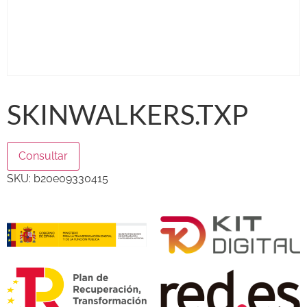
SKINWALKERS.TXP
Consultar
SKU:
b20e09330415