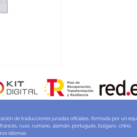
ación de traducciones juradas oficiales, formada por un equ
 francés, ruso, rumano, alemán, portugués, búlgaro, chino,
tros idiomas