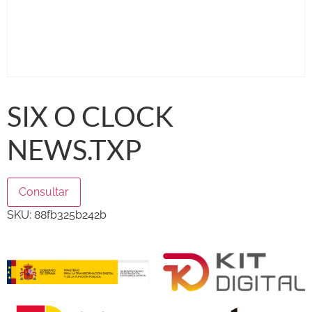
SIX O CLOCK
NEWS.TXP
Consultar
SKU:
88fb325b242b