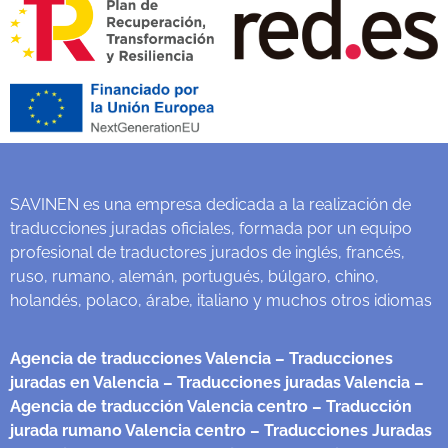
SAVINEN es una empresa dedicada a la realización de
traducciones juradas oficiales, formada por un equipo
profesional de traductores jurados de inglés, francés,
ruso, rumano, alemán, portugués, búlgaro, chino,
holandés, polaco, árabe, italiano y muchos otros idiomas
Agencia de traducciones Valencia
– Traducciones
juradas en Valencia
– Traducciones juradas Valencia
–
Agencia de traducción Valencia centro
– Traducción
jurada rumano Valencia centro
– Traducciones Juradas