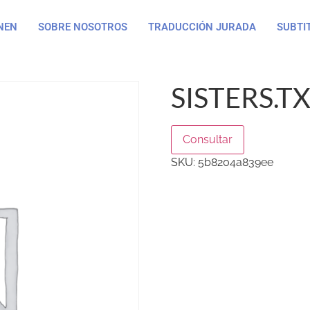
NEN
SOBRE NOSOTROS
TRADUCCIÓN JURADA
SUBTI
SISTERS.T
Consultar
SKU:
5b8204a839ee