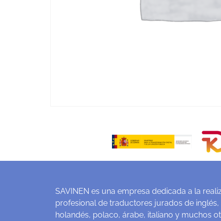
SAVINEN es una empresa dedicada a la realiz
profesional de traductores jurados de inglés,
holandés, polaco, árabe, italiano y muchos o