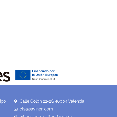
ipo
Calle Colon 22-2G 46004 Valencia
cts@savinen.com
96 352 35 43 - 609 62 32 13