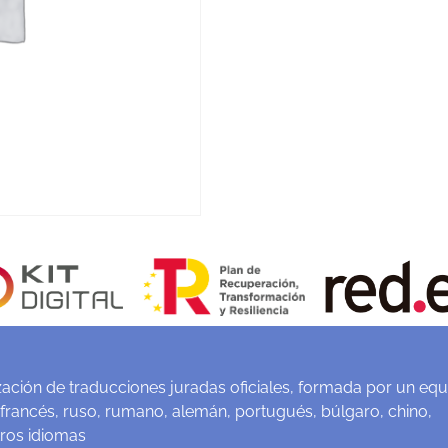
ación de traducciones juradas oficiales, formada por un equ
 francés, ruso, rumano, alemán, portugués, búlgaro, chino,
tros idiomas