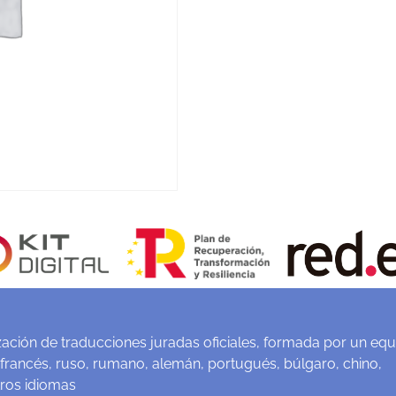
ación de traducciones juradas oficiales, formada por un equ
 francés, ruso, rumano, alemán, portugués, búlgaro, chino,
tros idiomas