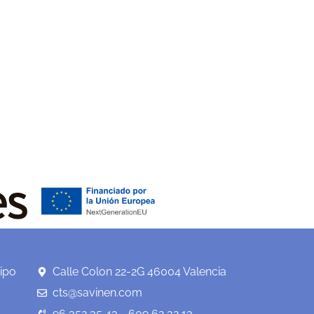
ipo
Calle Colon 22-2G 46004 Valencia
cts@savinen.com
96 352 35 43 - 609 62 32 13