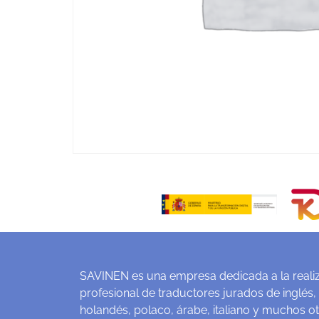
SAVINEN es una empresa dedicada a la realiz
profesional de traductores jurados de inglés,
holandés, polaco, árabe, italiano y muchos o