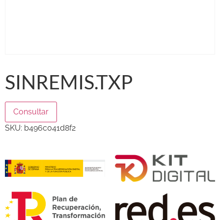
SINREMIS.TXP
Consultar
SKU:
b496c041d8f2