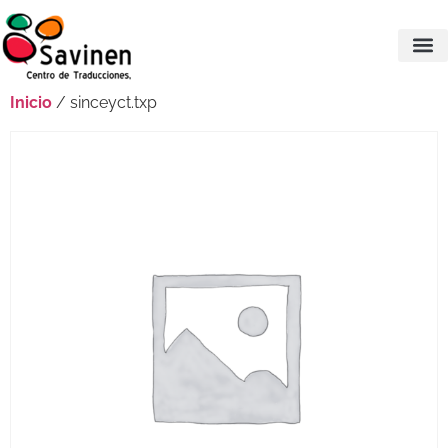
Inicio
/ sinceyct.txp