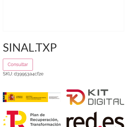
SINAL.TXP
Consultar
SKU:
d39953a4cf2e