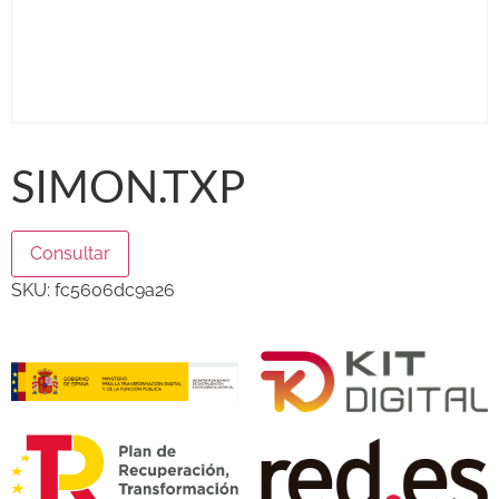
SIMON.TXP
Consultar
SKU:
fc5606dc9a26