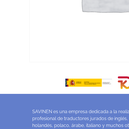
SAVINEN es una empresa dedicada a la realiz
profesional de traductores jurados de inglés,
holandés, polaco, árabe, italiano y muchos o