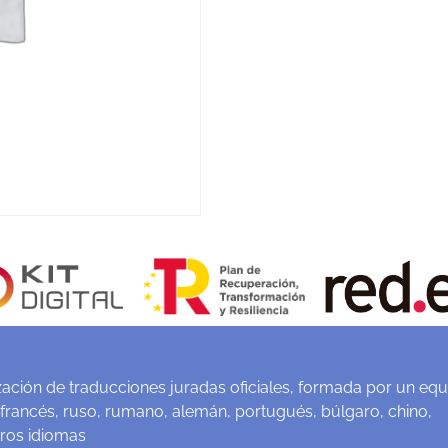
ación de traducciones juradas oficiales, formada por un equ
 francés, ruso, rumano, alemán, portugués, búlgaro, chino,
tros idiomas