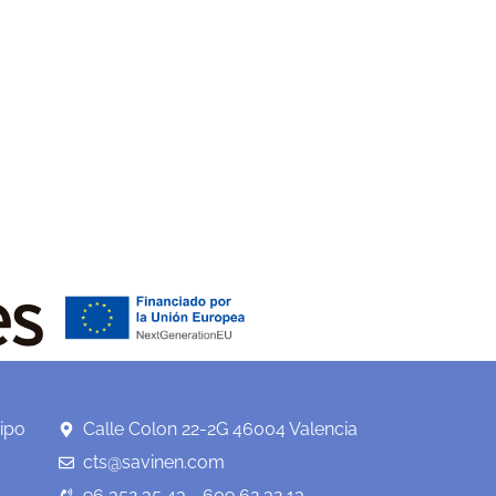
ipo
Calle Colon 22-2G 46004 Valencia
cts@savinen.com
96 352 35 43 - 609 62 32 13