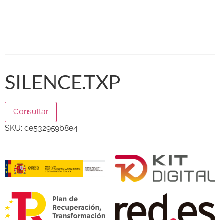
SILENCE.TXP
Consultar
SKU:
de532959b8e4