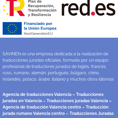
SAVINEN es una empresa dedicada a la realización de
traducciones juradas oficiales, formada por un equipo
profesional de traductores jurados de inglés, francés,
ruso, rumano, alemán, portugués, búlgaro, chino,
holandés, polaco, árabe, italiano y muchos otros idiomas
Agencia de traducciones Valencia
– Traducciones
juradas en Valencia
– Traducciones juradas Valencia
–
Agencia de traducción Valencia centro
– Traducción
jurada rumano Valencia centro
– Traducciones Juradas