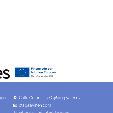
ipo
Calle Colon 22-2G 46004 Valencia
cts@savinen.com
96 352 35 43 - 609 62 32 13