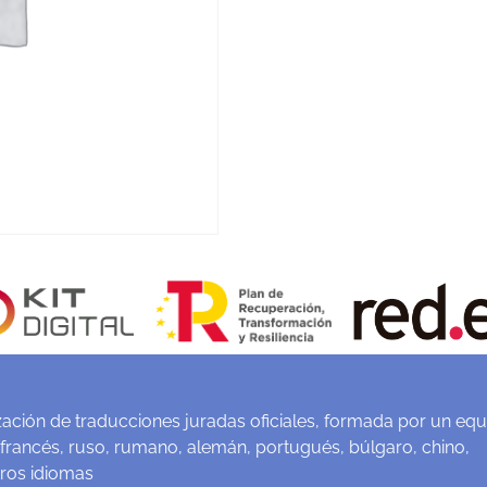
ación de traducciones juradas oficiales, formada por un equ
 francés, ruso, rumano, alemán, portugués, búlgaro, chino,
tros idiomas