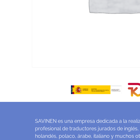
SAVINEN es una empresa dedicada a la realiz
profesional de traductores jurados de inglés,
holandés, polaco, árabe, italiano y muchos o