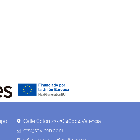
ipo
Calle Colon 22-2G 46004 Valencia
cts@savinen.com
96 352 35 43 - 609 62 32 13