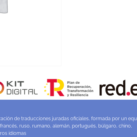
ación de traducciones juradas oficiales, formada por un equ
 francés, ruso, rumano, alemán, portugués, búlgaro, chino,
tros idiomas