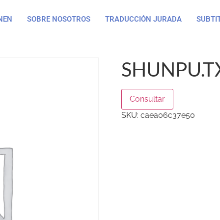
NEN
SOBRE NOSOTROS
TRADUCCIÓN JURADA
SUBTI
SHUNPU.T
Consultar
SKU:
caea06c37e50