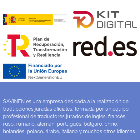
SAVINEN es una empresa dedicada a la realización de
traducciones juradas oficiales, formada por un equipo
profesional de traductores jurados de inglés, francés,
ruso, rumano, alemán, portugués, búlgaro, chino,
holandés, polaco, árabe, italiano y muchos otros idiomas