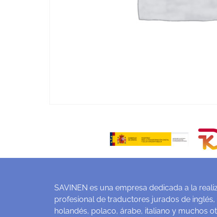
SAVINEN es una empresa dedicada a la realiz
profesional de traductores jurados de inglés,
holandés, polaco, árabe, italiano y muchos o