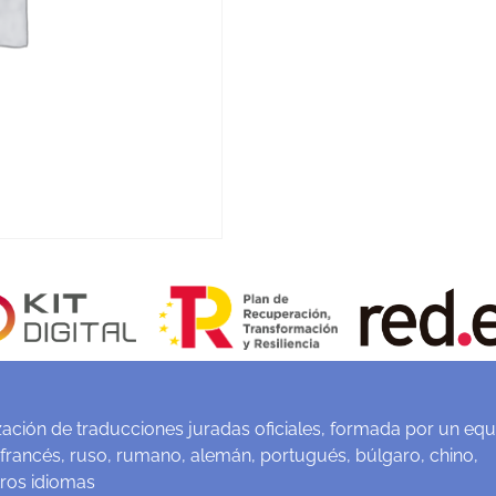
ación de traducciones juradas oficiales, formada por un equ
 francés, ruso, rumano, alemán, portugués, búlgaro, chino,
tros idiomas