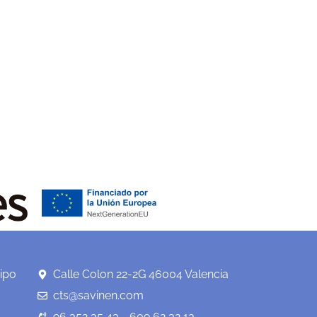
ipo
Calle Colon 22-2G 46004 Valencia
cts@savinen.com
96 352 35 43 - 609 62 32 13