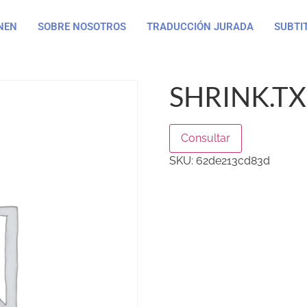
NEN
SOBRE NOSOTROS
TRADUCCIÓN JURADA
SUBTI
SHRINK.T
Consultar
SKU:
62de213cd83d