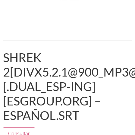
SHREK
2[DIVX5.2.1@900_MP3
[.DUAL_ESP-ING]
[ESGROUP.ORG] –
ESPAÑOL.SRT
Consultar