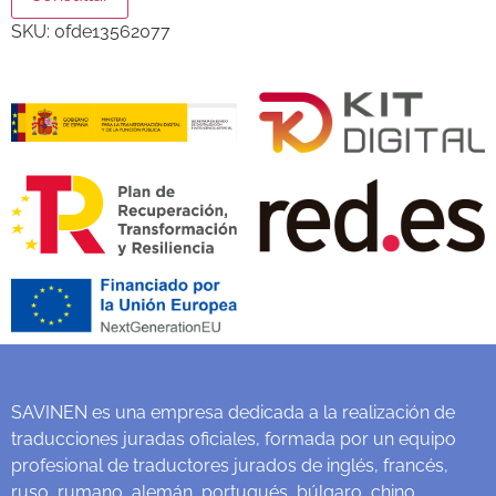
SKU:
0fde13562077
SAVINEN es una empresa dedicada a la realización de
traducciones juradas oficiales, formada por un equipo
profesional de traductores jurados de inglés, francés,
ruso, rumano, alemán, portugués, búlgaro, chino,