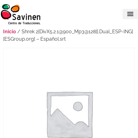
Inicio
/ Shrek 2[DivX5.2.1@900_Mp3@128][.Dual_ESP-ING]
[ESGroup.org] – Español.srt