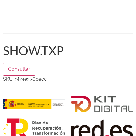
SHOW.TXP
Consultar
SKU:
9f74e376becc