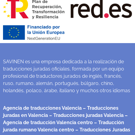
SAVINEN es una empresa dedicada a la realización de
traducciones juradas oficiales, formada por un equipo
profesional de traductores jurados de inglés, francés,
ruso, rumano, alemán, portugués, búlgaro, chino,
holandés, polaco, árabe, italiano y muchos otros idiomas
Agencia de traducciones Valencia
– Traducciones
juradas en Valencia
– Traducciones juradas Valencia
–
Agencia de traducción Valencia centro
– Traducción
jurada rumano Valencia centro
– Traducciones Juradas