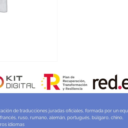
ación de traducciones juradas oficiales, formada por un equ
 francés, ruso, rumano, alemán, portugués, búlgaro, chino,
tros idiomas