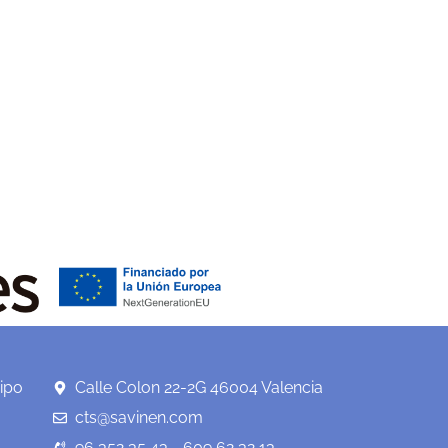
ipo
Calle Colon 22-2G 46004 Valencia
cts@savinen.com
96 352 35 43 - 609 62 32 13