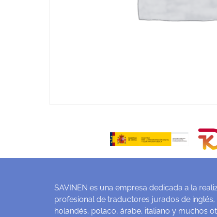
SAVINEN es una empresa dedicada a la realiz
profesional de traductores jurados de inglés,
holandés, polaco, árabe, italiano y muchos o