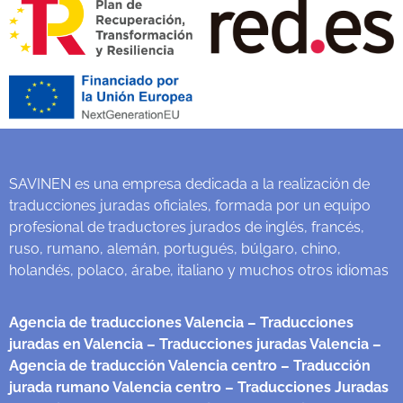
SAVINEN es una empresa dedicada a la realización de
traducciones juradas oficiales, formada por un equipo
profesional de traductores jurados de inglés, francés,
ruso, rumano, alemán, portugués, búlgaro, chino,
holandés, polaco, árabe, italiano y muchos otros idiomas
Agencia de traducciones Valencia
– Traducciones
juradas en Valencia
– Traducciones juradas Valencia
–
Agencia de traducción Valencia centro
– Traducción
jurada rumano Valencia centro
– Traducciones Juradas