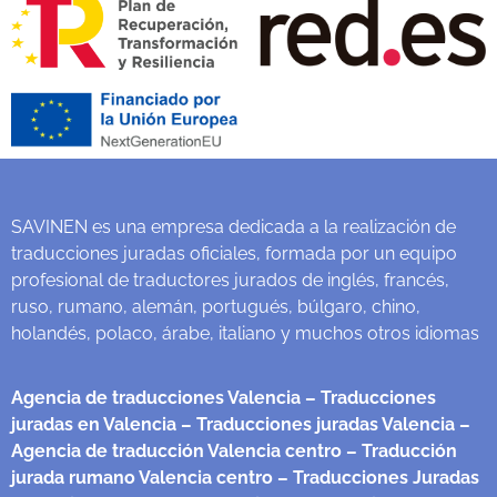
SAVINEN es una empresa dedicada a la realización de
traducciones juradas oficiales, formada por un equipo
profesional de traductores jurados de inglés, francés,
ruso, rumano, alemán, portugués, búlgaro, chino,
holandés, polaco, árabe, italiano y muchos otros idiomas
Agencia de traducciones Valencia
– Traducciones
juradas en Valencia
– Traducciones juradas Valencia
–
Agencia de traducción Valencia centro
– Traducción
jurada rumano Valencia centro
– Traducciones Juradas