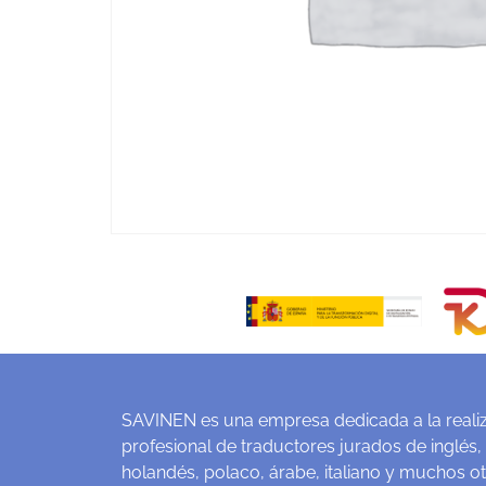
SAVINEN es una empresa dedicada a la realiz
profesional de traductores jurados de inglés,
holandés, polaco, árabe, italiano y muchos o