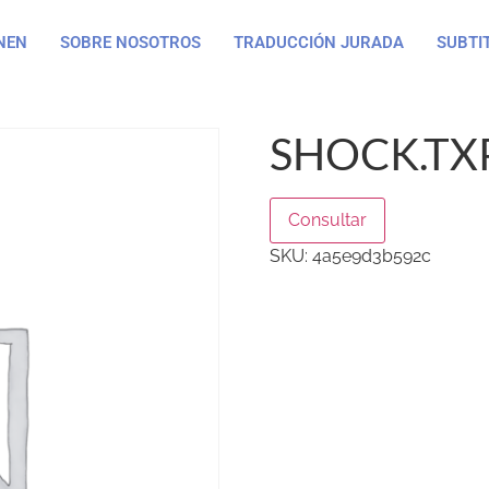
NEN
SOBRE NOSOTROS
TRADUCCIÓN JURADA
SUBTI
SHOCK.TX
Consultar
SKU:
4a5e9d3b592c