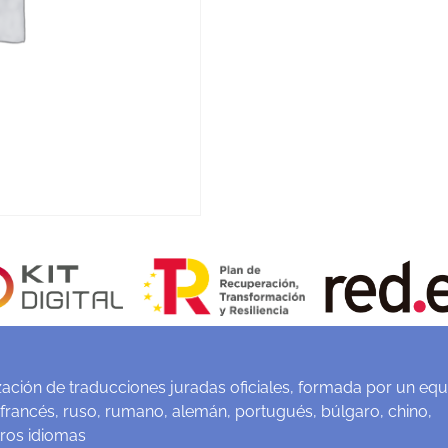
ación de traducciones juradas oficiales, formada por un equ
 francés, ruso, rumano, alemán, portugués, búlgaro, chino,
tros idiomas