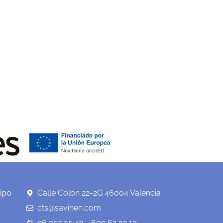
ipo
Calle Colon 22-2G 46004 Valencia
cts@savinen.com
96 352 35 43 - 609 62 32 13