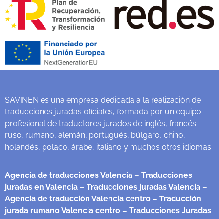
SAVINEN es una empresa dedicada a la realización de
traducciones juradas oficiales, formada por un equipo
profesional de traductores jurados de inglés, francés,
ruso, rumano, alemán, portugués, búlgaro, chino,
holandés, polaco, árabe, italiano y muchos otros idiomas
Agencia de traducciones Valencia
– Traducciones
juradas en Valencia
– Traducciones juradas Valencia
–
Agencia de traducción Valencia centro
– Traducción
jurada rumano Valencia centro
– Traducciones Juradas