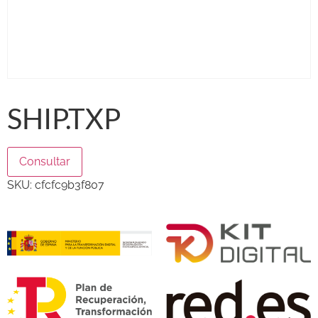
SHIP.TXP
Consultar
SKU:
cfcfc9b3f807